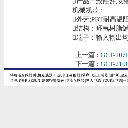
产品一致性好,安
机械规范：
外壳;PBT耐高温
结构：环氧树脂
端子：输入输出
上一篇 :
GCT-2
下一篇 :
GCT-2
特瑞斯互感器
|
电机互感器
|
电流电压变换器
|
零序电流互感器
|
微型电流
台湾瑞升RISESUN
|
越限报警仪表
|
电流互感器
|
博大电源
|
PDUKE电源
|
一